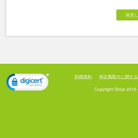
第３条（利用者への通知）
当会から利用者への通知は、別段の定めがな
同意
より行います。
２ 前項の通知は、当会が当該通知を前項の規
第４条（規約の変更）
当会は、利用者の了承を得ることなく本規約
の他の提供条件を含みます）は、変更後の規約
２ 変更後の規約は、本ウェブサイト上の所定
第２章 サービスの利用
利用規約
特定商取引に関する
Copyright Since 2016-
第５条（提供サービス）
当会は、本サービスにおいて、各種学習コン
ービスを提供します。
第６条（利用申込）
本サービスの利用は、本規約に同意した上で
２ 当会は、利用申込において、本人確認のた