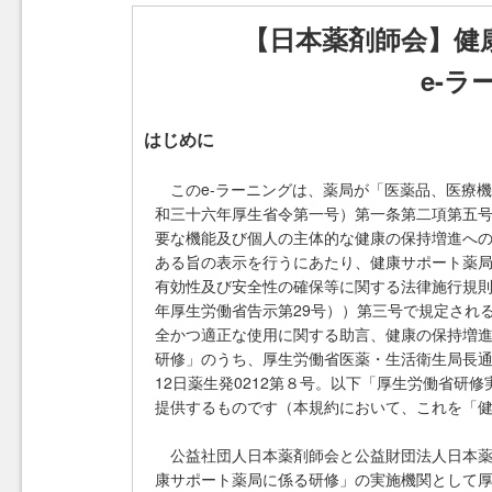
【日本薬剤師会】健
e-
はじめに
このe-ラーニングは、薬局が「医薬品、医療
和三十六年厚生省令第一号）第一条第二項第五
要な機能及び個人の主体的な健康の保持増進へ
ある旨の表示を行うにあたり、健康サポート薬
有効性及び安全性の確保等に関する法律施行規則
年厚生労働省告示第29号））第三号で規定され
全かつ適正な使用に関する助言、健康の保持増
研修」のうち、厚生労働省医薬・生活衛生局長通
12日薬生発0212第８号。以下「厚生労働省
提供するものです（本規約において、これを「健
公益社団人日本薬剤師会と公益財団法人日本
康サポート薬局に係る研修」の実施機関として