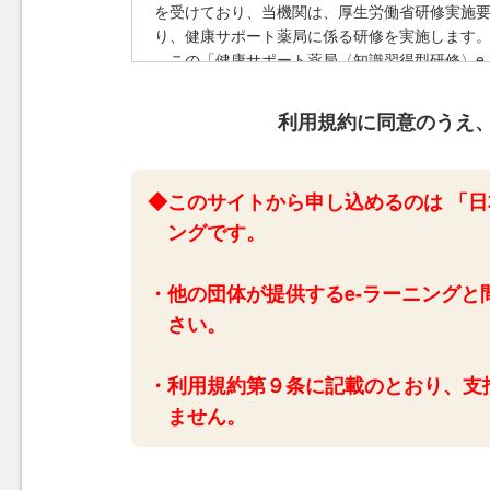
を受けており、当機関は、厚生労働省研修実施
り、健康サポート薬局に係る研修を実施します
この「健康サポート薬局〈知識習得型研修〉e
う。）が提供いたします。
なお、「健康サポート薬局〈知識習得型研修〉
利用規約に同意のうえ
第１章 総則
◆このサイトから申し込めるのは 「日
ングです。
第１条（用語の定義）
本規約においては、用語を次のとおり定義し
「本サービス」とは、「健康サポート薬局〈知識
・他の団体が提供するe-ラーニング
「本ウェブサイト」とは、本サービスを提供するウェブサイト
さい。
「利用者」とは、当会が定める手続きに従って
第２条（本規約の適用範囲）
・利用規約第９条に記載のとおり、支
本規約は、当会と利用者との間の本サービス
ません。
２ 利用者は、本規約を確認し、同意した上で
承諾しているものとみなされます。